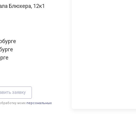
ала Блюхера, 12к1
рбурге
бурге
урге
авить заявку
 обработку моих
персональных