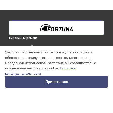
Сервисный ремонт
ВЫБЕРИ СВОЙ ГОРОД
Этот сайт использует файлы cookie для аналитики и
Прошивка (Обновление ПО) тепловизионного бинокуляра
обеспечения наилучшего пользовательского опыта.
General Binocular 25S6 Fortuna в
Краснодаре
Продолжая использовать этот сайт, вы соглашаетесь с
Прошивка (Обновление ПО) тепловизионного бинокуляра
использованием файлов cookie.
Политика
General Binocular 25S6 Fortuna в
Ростове-на-Дону
конфиденциальности
Прошивка (Обновление ПО) тепловизионного бинокуляра
General Binocular 25S6 Fortuna в
Нижнем Новгороде
Принять все
Прошивка (Обновление ПО) тепловизионного бинокуляра
General Binocular 25S6 Fortuna в
Новосибирске
Прошивка (Обновление ПО) тепловизионного бинокуляра
General Binocular 25S6 Fortuna в
Челябинске
Прошивка (Обновление ПО) тепловизионного бинокуляра
УСТРОЙСТВА
General Binocular 25S6 Fortuna в
Екатеринбурге