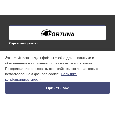
Сервисный ремонт
ВЫБЕРИ СВОЙ ГОРОД
Этот сайт использует файлы cookie для аналитики и
Замена дисплея (экрана) тепловизионного прицела General
обеспечения наилучшего пользовательского опыта.
25L6 Fortuna в
Краснодаре
Продолжая использовать этот сайт, вы соглашаетесь с
Замена дисплея (экрана) тепловизионного прицела General
использованием файлов cookie.
Политика
25L6 Fortuna в
Ростове-на-Дону
конфиденциальности
Замена дисплея (экрана) тепловизионного прицела General
25L6 Fortuna в
Нижнем Новгороде
Принять все
Замена дисплея (экрана) тепловизионного прицела General
25L6 Fortuna в
Новосибирске
Замена дисплея (экрана) тепловизионного прицела General
25L6 Fortuna в
Челябинске
Замена дисплея (экрана) тепловизионного прицела General