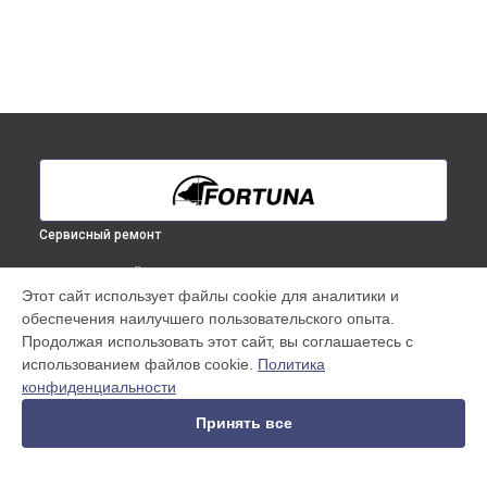
Сервисный ремонт
ВЫБЕРИ СВОЙ ГОРОД
Этот сайт использует файлы cookie для аналитики и
Ремонт или замена крепежных элементов
обеспечения наилучшего пользовательского опыта.
тепловизионного прицела General 40L6 Fortuna в
Продолжая использовать этот сайт, вы соглашаетесь с
Краснодаре
использованием файлов cookie.
Политика
Ремонт или замена крепежных элементов
конфиденциальности
тепловизионного прицела General 40L6 Fortuna в
Ростове-
на-Дону
Принять все
Ремонт или замена крепежных элементов
тепловизионного прицела General 40L6 Fortuna в
Нижнем
Новгороде