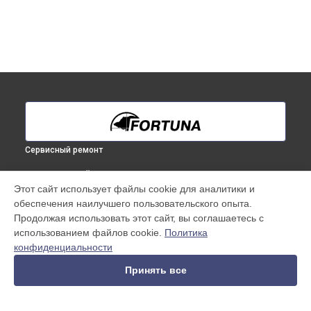
Сервисный ремонт
ВЫБЕРИ СВОЙ ГОРОД
Этот сайт использует файлы cookie для аналитики и
Ремонт или замена крепежных элементов
обеспечения наилучшего пользовательского опыта.
тепловизионного прицела General 40M3 Fortuna в
Продолжая использовать этот сайт, вы соглашаетесь с
Краснодаре
использованием файлов cookie.
Политика
Ремонт или замена крепежных элементов
конфиденциальности
тепловизионного прицела General 40M3 Fortuna в
Ростове-
на-Дону
Принять все
Ремонт или замена крепежных элементов
тепловизионного прицела General 40M3 Fortuna в
Нижнем
Новгороде