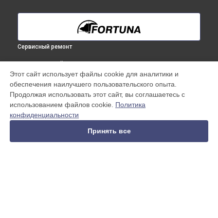
Сервисный ремонт
ВЫБЕРИ СВОЙ ГОРОД
Этот сайт использует файлы cookie для аналитики и
Замена аккумулятора (батареи) тепловизионного прицела
обеспечения наилучшего пользовательского опыта.
General 40M6 Fortuna в
Краснодаре
Продолжая использовать этот сайт, вы соглашаетесь с
Замена аккумулятора (батареи) тепловизионного прицела
использованием файлов cookie.
Политика
General 40M6 Fortuna в
Ростове-на-Дону
конфиденциальности
Замена аккумулятора (батареи) тепловизионного прицела
General 40M6 Fortuna в
Нижнем Новгороде
Принять все
Замена аккумулятора (батареи) тепловизионного прицела
General 40M6 Fortuna в
Новосибирске
Замена аккумулятора (батареи) тепловизионного прицела
General 40M6 Fortuna в
Челябинске
Замена аккумулятора (батареи) тепловизионного прицела
УСТРОЙСТВА
General 40M6 Fortuna в
Екатеринбурге
Замена аккумулятора (батареи) тепловизионного прицела
Тепловизионный бинокуляр
General 40M6 Fortuna в
Казани
Тепловизионный прицел
Замена аккумулятора (батареи) тепловизионного прицела