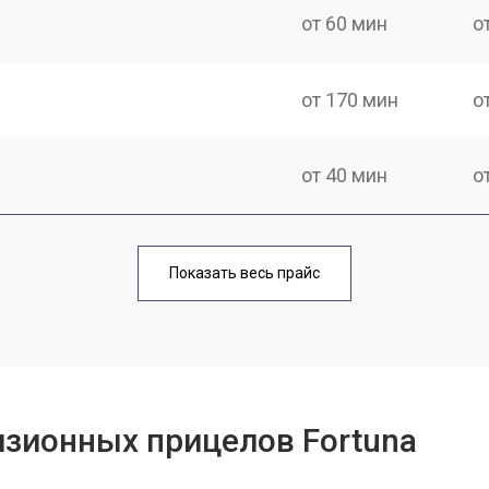
от 60 мин
о
от 170 мин
о
от 40 мин
о
от 170 мин
о
Показать весь прайс
от 70 мин
о
от 90 мин
о
изионных прицелов Fortuna
от 100 мин
о