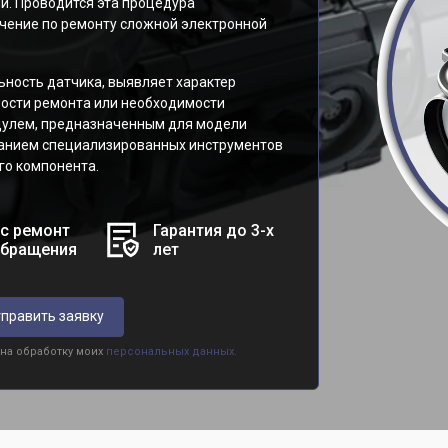
й. Проводится эта процедура
ение по ремонту сложной электронной
ность датчика, выявляет характер
ости ремонта или необходимости
дулем, предназначенным для модели
ванием специализированных инструментов
го компонента.
с ремонт
Гарантия до 3-х
обращения
лет
править заявку
 на обработку моих
персональных данных.