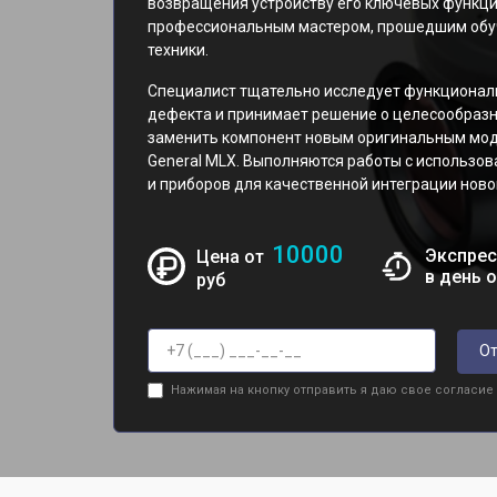
возвращения устройству его ключевых функци
профессиональным мастером, прошедшим обуч
техники.
Специалист тщательно исследует функциональ
дефекта и принимает решение о целесообразн
заменить компонент новым оригинальным мо
General MLX. Выполняются работы с использо
и приборов для качественной интеграции ново
10000
Экспрес
Цена от
в день 
руб
От
Нажимая на кнопку отправить я даю свое согласие