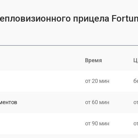
тепловизионного прицела Fortun
Время
Ц
от 20 мин
б
ментов
от 60 мин
о
от 90 мин
о