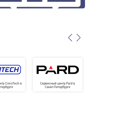
нтр ConoTech в
Сервисный центр Pard в
Сервисный ц
етербурге
Санкт-Петербурге
Санкт-П