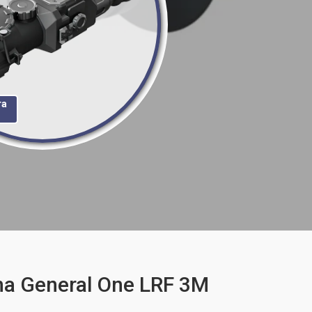
та
a General One LRF 3M