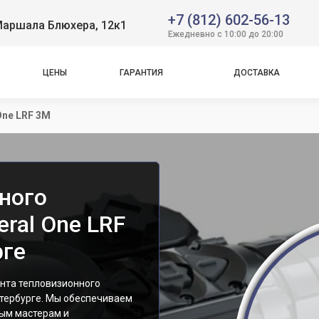
+7 (812) 602-56-13
Маршала Блюхера, 12к1
Ежедневно с 10:00 до 20:00
ЦЕНЫ
ГАРАНТИЯ
ДОСТАВКА
One LRF 3M
ного
eral One LRF
рге
нта тепловизионного
етербурге. Мы обеспечиваем
ым мастерам и