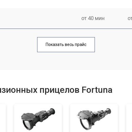
от 40 мин
о
от 170 мин
о
Показать весь прайс
от 70 мин
о
от 90 мин
о
изионных прицелов Fortuna
от 100 мин
о
от 60 мин
о