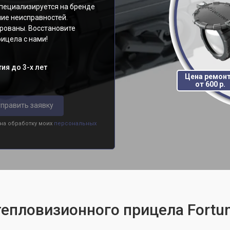
пециализируется на бренде
ние неисправностей.
рованы. Восстановите
ицела с нами!
ия до 3-х лет
Цена ремон
от 600 р.
править заявку
 на обработку моих
персональных
тепловизионного прицела Fortun